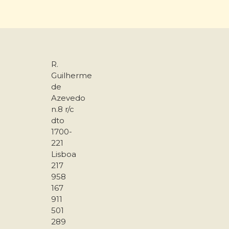
R.
Guilherme
de
Azevedo
n.8 r/c
dto
1700-
221
Lisboa
217
958
167
911
501
289