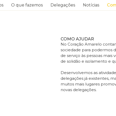
os
O que fazemos
Delegações
Notícias
Com
COMO AJUDAR
No Coração Amarelo contam
sociedade para podermos de
de serviço às pessoas mais
de solidão e isolamento e 
Desenvolvemos as atividades 
delegações já existentes,
muitos mais lugares promove
novas delegações.