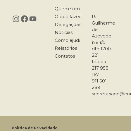
Quem somos
O que fazemos
R.
Guilherme
Delegações
de
Notícias
Azevedo
Como ajudar
n.8 r/c
Relatórios
dto 1700-
221
Contatos
Lisboa
217 958
167
911 501
289
secretariado@co
Política de Privacidade