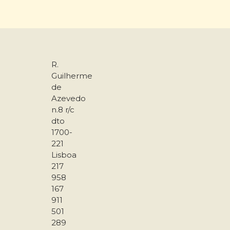
R.
Guilherme
de
Azevedo
n.8 r/c
dto
1700-
221
Lisboa
217
958
167
911
501
289