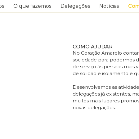
os
O que fazemos
Delegações
Notícias
Com
COMO AJUDAR
No Coração Amarelo contam
sociedade para podermos de
de serviço às pessoas mais
de solidão e isolamento e 
Desenvolvemos as atividades 
delegações já existentes,
muitos mais lugares promove
novas delegações.