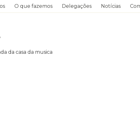
os
O que fazemos
Delegações
Notícias
Com
O