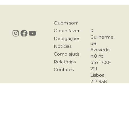
Quem somos
O que fazemos
R.
Guilherme
Delegações
de
Notícias
Azevedo
Como ajudar
n.8 r/c
Relatórios
dto 1700-
221
Contatos
Lisboa
217 958
167
911 501
289
secretariado@co