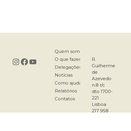
Quem somos
O que fazemos
R.
Guilherme
Delegações
de
Notícias
Azevedo
Como ajudar
n.8 r/c
Relatórios
dto 1700-
221
Contatos
Lisboa
217 958
167
911 501
289