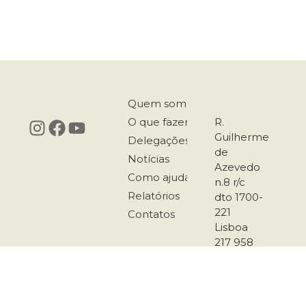
Quem somos
O que fazemos
R.
Guilherme
Delegações
de
Notícias
Azevedo
Como ajudar
n.8 r/c
Relatórios
dto 1700-
221
Contatos
Lisboa
217 958
167
911 501
289
secretariado@co