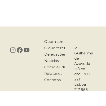
Quem somos
O que fazemos
R.
Guilherme
Delegações
de
Notícias
Azevedo
Como ajudar
n.8 r/c
Relatórios
dto 1700-
221
Contatos
Lisboa
217 958
167
911 501
289