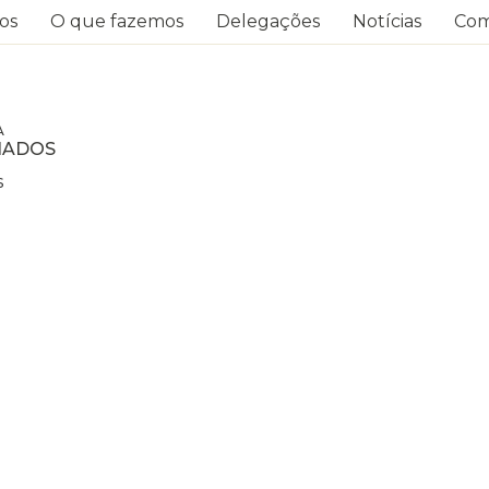
os
O que fazemos
Delegações
Notícias
Com
A
HADOS