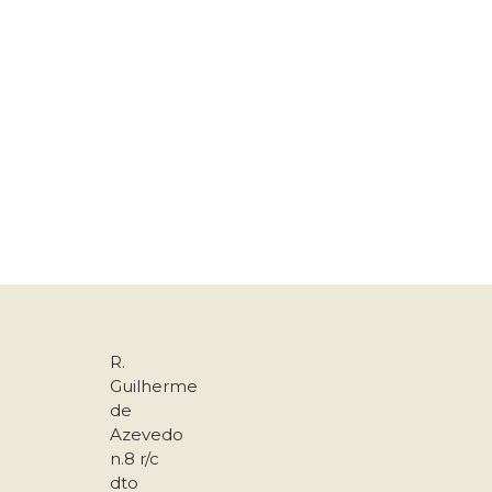
R.
Guilherme
de
Azevedo
n.8 r/c
dto