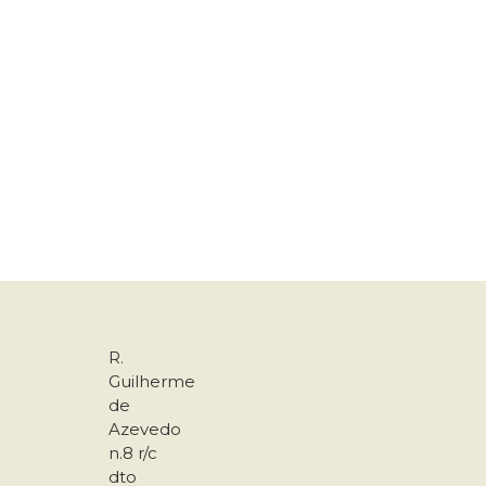
R.
Guilherme
de
Azevedo
n.8 r/c
dto