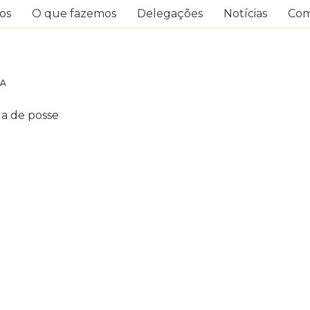
os
O que fazemos
Delegações
Notícias
Com
RA