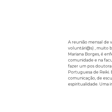
A reunião mensal de v
voluntári@s) , muito b
Mariana Borges, é enfe
comunidade e na faculd
fazer um pos doutora
Portuguesa de Reiki. 
comunicação, de escut
espiritualidade. Uma i