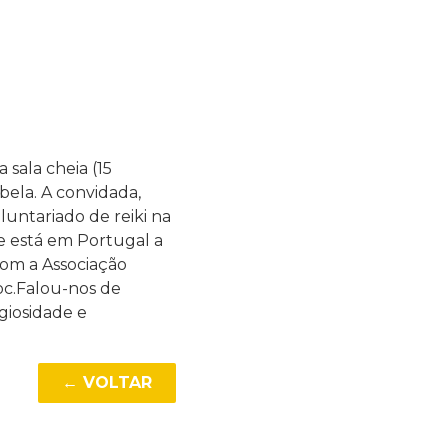
sala cheia (15
 bela. A convidada,
luntariado de reiki na
 e está em Portugal a
om a Associação
oc.Falou-nos de
giosidade e
← VOLTAR