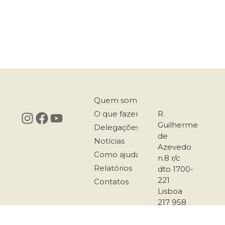
Quem somos
O que fazemos
R.
Guilherme
Delegações
de
Notícias
Azevedo
Como ajudar
n.8 r/c
Relatórios
dto 1700-
221
Contatos
Lisboa
217 958
167
911 501