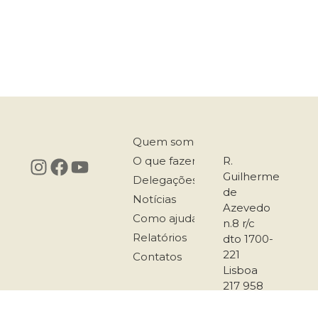
Quem somos
O que fazemos
R.
Guilherme
Delegações
de
Notícias
Azevedo
Como ajudar
n.8 r/c
Relatórios
dto 1700-
221
Contatos
Lisboa
217 958
167
911 501