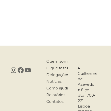
Quem somos
O que fazemos
R.
Guilherme
Delegações
de
Notícias
Azevedo
Como ajudar
n.8 r/c
Relatórios
dto 1700-
221
Contatos
Lisboa