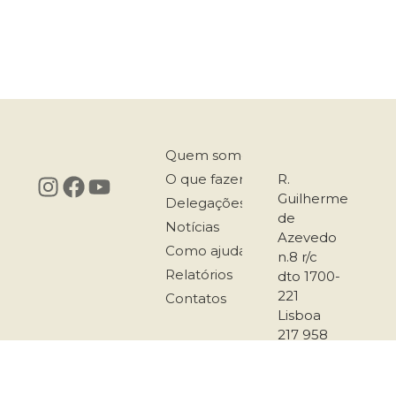
Quem somos
O que fazemos
R.
Guilherme
Delegações
de
Notícias
Azevedo
Como ajudar
n.8 r/c
Relatórios
dto 1700-
221
Contatos
Lisboa
217 958
167
911 501
289