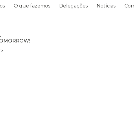
os
O que fazemos
Delegações
Notícias
Com
A
_TOMORROW!