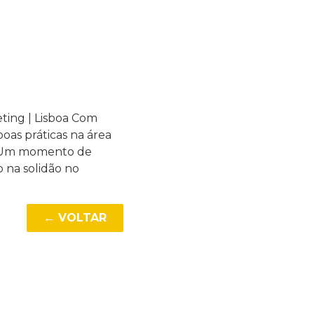
ing | Lisboa Com
oas práticas na área
s. Um momento de
 na solidão no
← VOLTAR