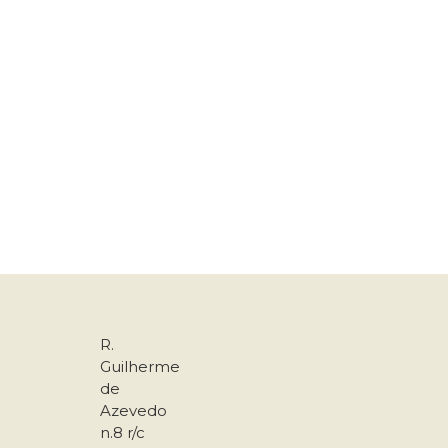
R.
Guilherme
de
Azevedo
n.8 r/c