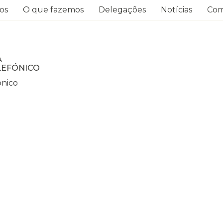
os
O que fazemos
Delegações
Notícias
Com
A
LEFÓNICO