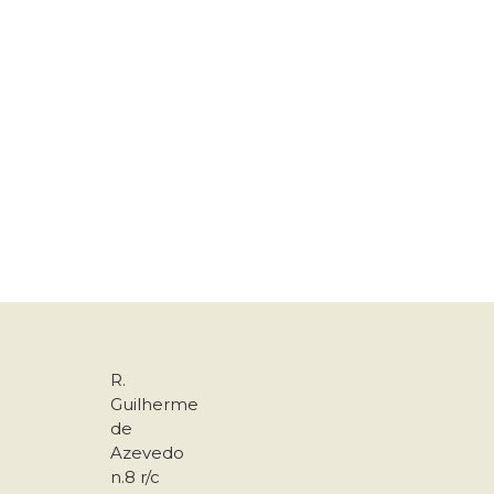
R.
Guilherme
de
Azevedo
n.8 r/c