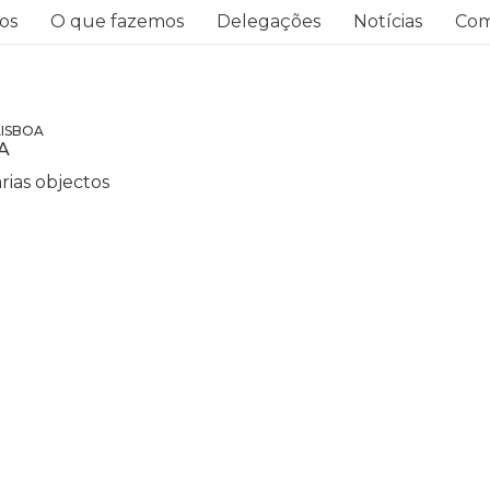
os
O que fazemos
Delegações
Notícias
Com
LISBOA
A