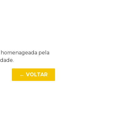
oi homenageada pela
idade.
← VOLTAR