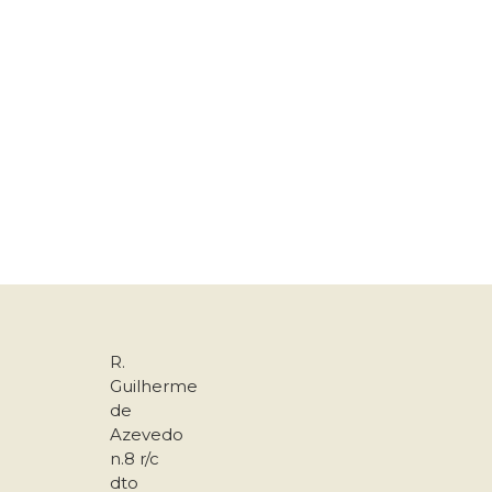
R.
Guilherme
de
Azevedo
n.8 r/c
dto