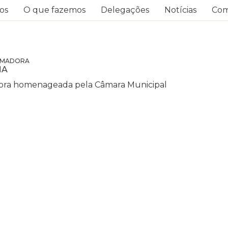
os
O que fazemos
Delegações
Notícias
Com
MADORA
MA