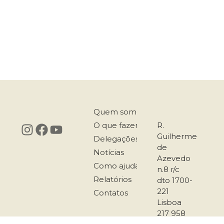
Quem somos
O que fazemos
R.
Guilherme
Delegações
de
Notícias
Azevedo
Como ajudar
n.8 r/c
Relatórios
dto 1700-
221
Contatos
Lisboa
217 958