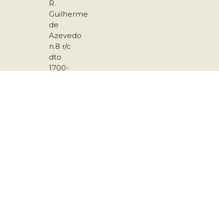
R.
Guilherme
de
Azevedo
n.8 r/c
dto
1700-
221
Lisboa
217
958
167
911
501
289
secretariado@coracaoamarelo.pt