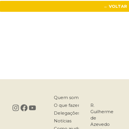
← VOLTAR
Quem somos
O que fazemos
R.
Guilherme
Delegações
de
Notícias
Azevedo
Como ajudar