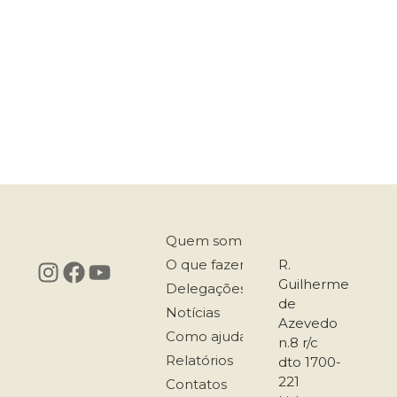
Quem somos
O que fazemos
R.
Guilherme
Delegações
de
Notícias
Azevedo
Como ajudar
n.8 r/c
Relatórios
dto 1700-
221
Contatos