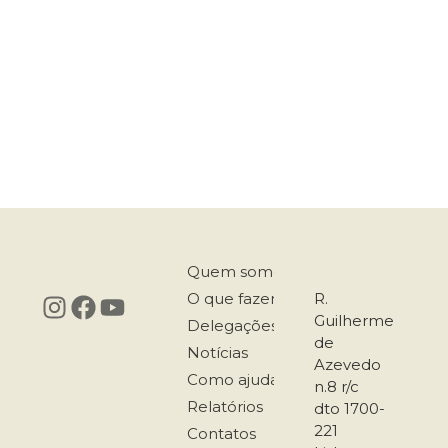
Quem somos
O que fazemos
R.
Guilherme
Delegações
de
Notícias
Azevedo
Como ajudar
n.8 r/c
Relatórios
dto 1700-
221
Contatos