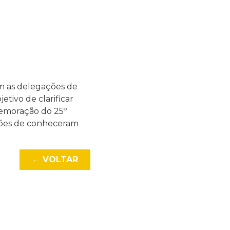
om as delegações de
etivo de clarificar
memoração do 25º
ções de conheceram
← VOLTAR