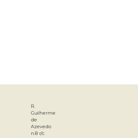
R.
Guilherme
de
Azevedo
n.8 r/c