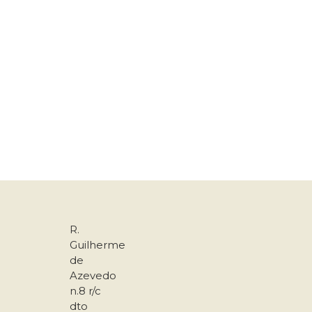
R.
Guilherme
de
Azevedo
n.8 r/c
dto