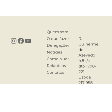
Quem somos
O que fazemos
R.
Guilherme
Delegações
de
Notícias
Azevedo
Como ajudar
n.8 r/c
Relatórios
dto 1700-
221
Contatos
Lisboa
217 958
167
911 501
289
secretariado@co