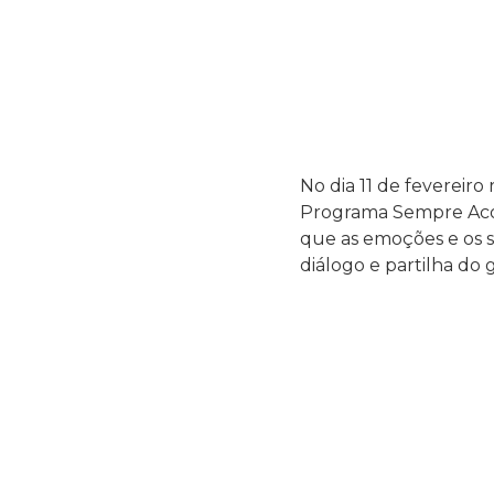
No dia 11 de fevereir
Programa Sempre Acom
que as emoções e os se
diálogo e partilha do 