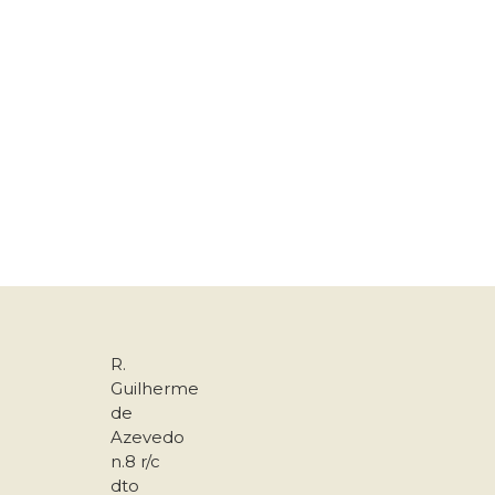
R.
Guilherme
de
Azevedo
n.8 r/c
dto