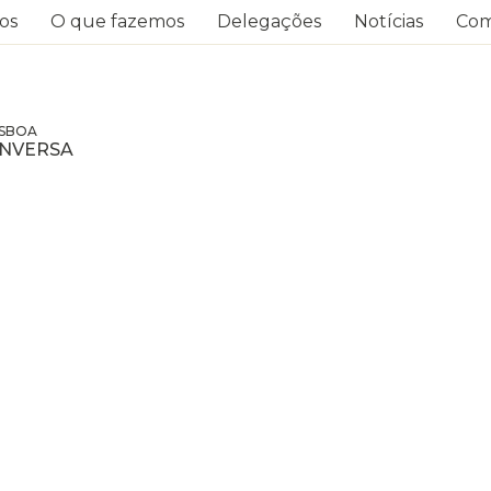
os
O que fazemos
Delegações
Notícias
Com
ISBOA
ONVERSA