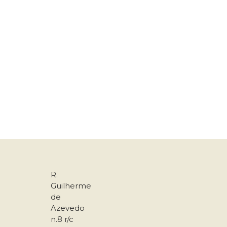
R.
Guilherme
de
Azevedo
n.8 r/c