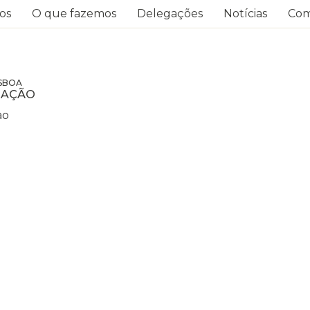
os
O que fazemos
Delegações
Notícias
Com
ISBOA
RAÇÃO