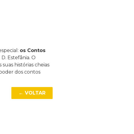
especial:
os Contos
 D. Estefânia. O
suas histórias cheias
poder dos contos
← VOLTAR