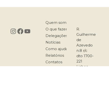
Quem somos
O que fazemos
R.
Guilherme
Delegações
de
Notícias
Azevedo
Como ajudar
n.8 r/c
Relatórios
dto 1700-
221
Contatos
Lisboa
217 958
167
911 501
289
secretariado@co