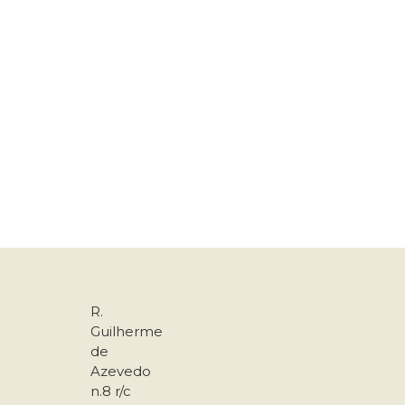
R.
Guilherme
de
Azevedo
n.8 r/c