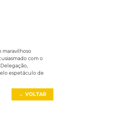
m maravilhoso
ntusiasmado com o
 Delegação,
belo espetáculo de
← VOLTAR