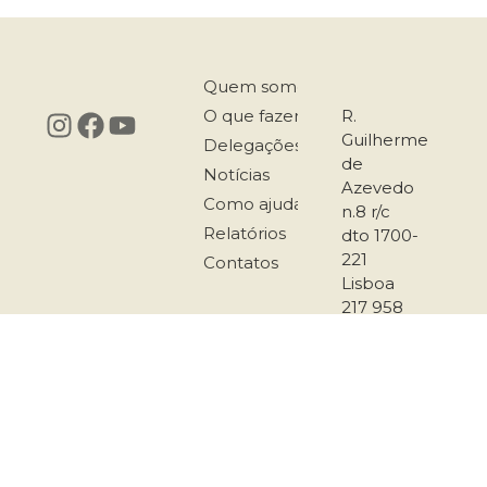
Quem somos
O que fazemos
R.
Guilherme
Delegações
de
Notícias
Azevedo
Como ajudar
n.8 r/c
Relatórios
dto 1700-
221
Contatos
Lisboa
217 958
167
911 501
289
secretariado@co