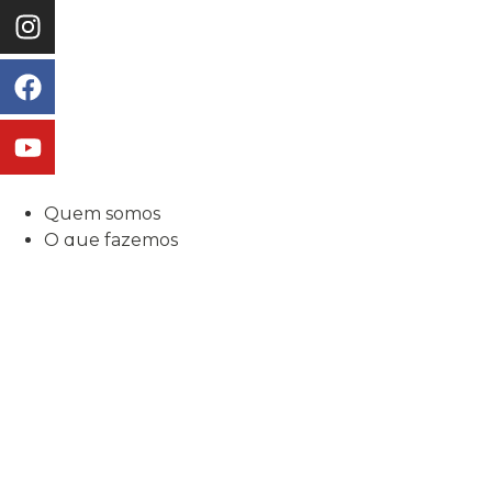
Quem somos
O que fazemos
Delegações
Notícias
Como ajudar
Relatórios
Contatos
Quem somos
O que fazemos
Delegações
Notícias