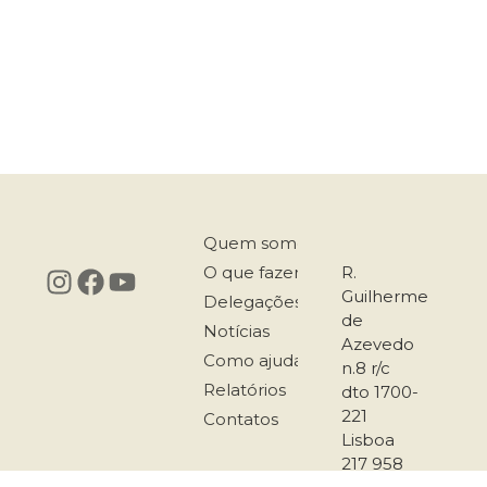
Quem somos
O que fazemos
R.
Guilherme
Delegações
de
Notícias
Azevedo
Como ajudar
n.8 r/c
Relatórios
dto 1700-
221
Contatos
Lisboa
217 958