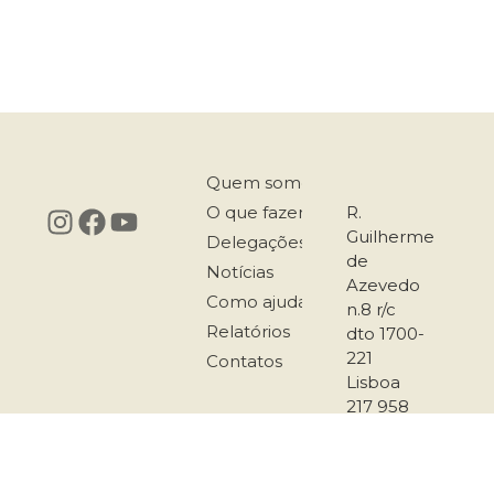
Quem somos
O que fazemos
R.
Guilherme
Delegações
de
Notícias
Azevedo
Como ajudar
n.8 r/c
Relatórios
dto 1700-
221
Contatos
Lisboa
217 958
167
911 501
289