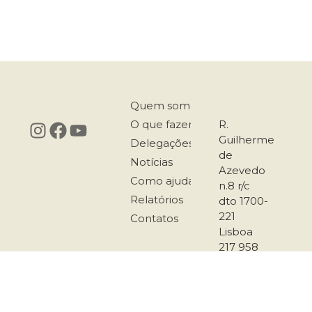
Quem somos
O que fazemos
R.
Guilherme
Delegações
de
Notícias
Azevedo
Como ajudar
n.8 r/c
Relatórios
dto 1700-
221
Contatos
Lisboa
217 958
167
911 501
289
secretariado@co