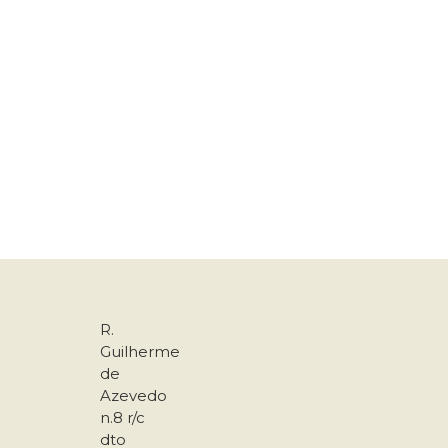
R.
Guilherme
de
Azevedo
n.8 r/c
dto