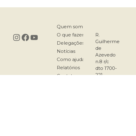
Quem somos
O que fazemos
R.
Guilherme
Delegações
de
Notícias
Azevedo
Como ajudar
n.8 r/c
Relatórios
dto 1700-
221
Contatos
Lisboa
217 958
167
911 501
289
secretariado@co