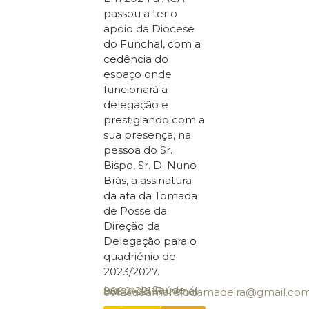
passou a ter o
apoio da Diocese
do Funchal, com a
cedência do
espaço onde
funcionará a
delegação e
prestigiando com a
sua presença, na
pessoa do Sr.
Bispo, Sr. D. Nuno
Brás, a assinatura
da ata da Tomada
de Posse da
Direção da
Delegação para o
quadriénio de
2023/2027.
Largo da Saúde 4, 9000-221 Funchal
965 363 182
coracaoamarelodamadeira@gmail.co