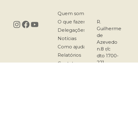
Quem somos
O que fazemos
R.
Guilherme
Delegações
de
Notícias
Azevedo
Como ajudar
n.8 r/c
Relatórios
dto 1700-
221
Contatos
Lisboa
217 958
167
911 501
289
secretariado@co