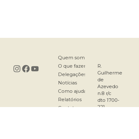
Quem somos
O que fazemos
R.
Guilherme
Delegações
de
Notícias
Azevedo
Como ajudar
n.8 r/c
Relatórios
dto 1700-
221
Contatos
Lisboa
217 958
167
911 501