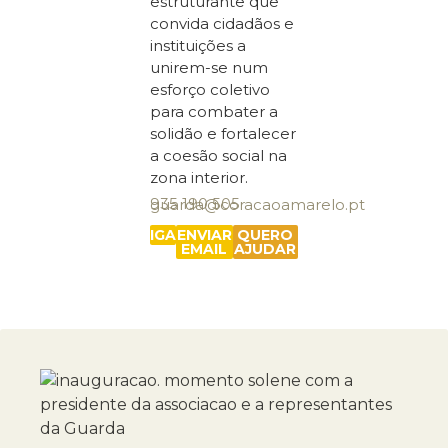
estruturante que
convida cidadãos e
instituições a
unirem-se num
esforço coletivo
para combater a
solidão e fortalecer
a coesão social na
zona interior.
935 190 505
guarda@coracaoamarelo.pt
LIGAR
ENVIAR
QUERO
EMAIL
AJUDAR