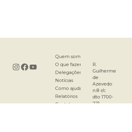
Quem somos
O que fazemos
R.
Guilherme
Delegações
de
Notícias
Azevedo
Como ajudar
n.8 r/c
Relatórios
dto 1700-
221
Contatos
Lisboa
217 958
167
911 501