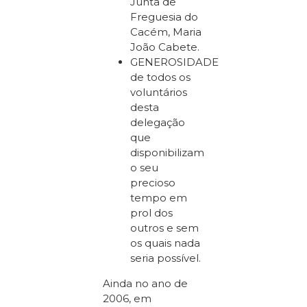
Junta de
Freguesia do
Cacém, Maria
João Cabete.
GENEROSIDADE
de todos os
voluntários
desta
delegação
que
disponibilizam
o seu
precioso
tempo em
prol dos
outros e sem
os quais nada
seria possível.
Ainda no ano de
2006, em