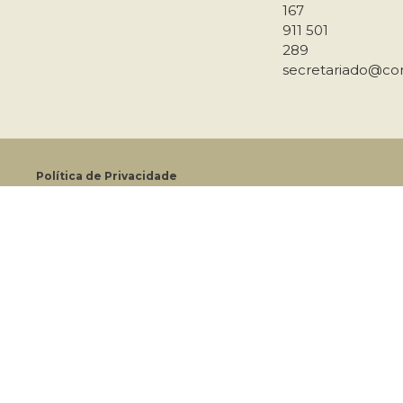
167
911 501
289
secretariado@co
Política de Privacidade