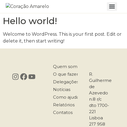
Hello world!
Welcome to WordPress. This is your first post. Edit or
delete it, then start writing!
Quem somos
O que fazemos
R.
Guilherme
Delegações
de
Notícias
Azevedo
Como ajudar
n.8 r/c
Relatórios
dto 1700-
221
Contatos
Lisboa
217 958