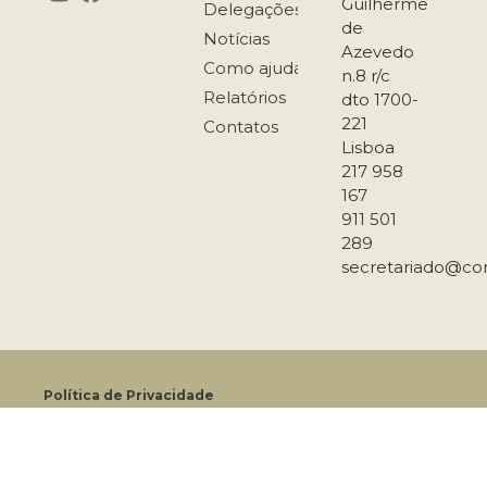
Guilherme
Delegações
de
Notícias
Azevedo
Como ajudar
n.8 r/c
Relatórios
dto 1700-
221
Contatos
Lisboa
217 958
167
911 501
289
secretariado@co
Política de Privacidade